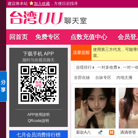
建议将本站
加入收藏
，方便日后找寻
回首页
免费专区
点数充值中心
会员登
使用第三方代充，可能導
溫馨提醒
下载手机 APP
當。
随时与你视讯聊天
业绩排行
一对多收费
一对一
全部在線
台妹专区
內地主播
APP使用說明
QRcode說明
新款A八
滴滴答答
七月会员消费排行榜