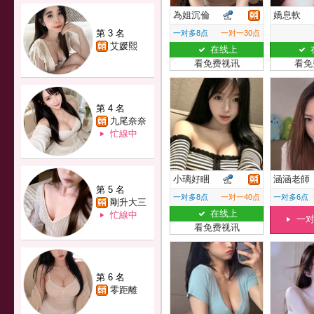
為姐沉倫
嬌息軟
第 3 名
一对多8点
一对一30点
艾媛熙
在线上
看免费视讯
看免
第 4 名
九尾奈奈
忙線中
小璃好睏
涵涵老師
第 5 名
一对多8点
一对一40点
一对多6点
剛升大三
在线上
忙線中
一
看免费视讯
第 6 名
零距離