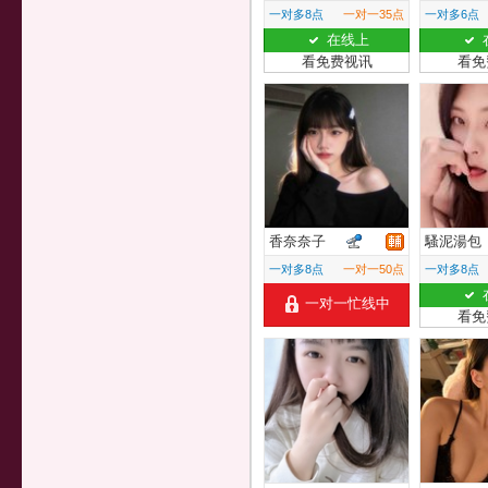
一对多8点
一对一35点
一对多6点
在线上
看免费视讯
看免
香奈奈子
騷泥湯包
一对多8点
一对一50点
一对多8点
一对一忙线中
看免