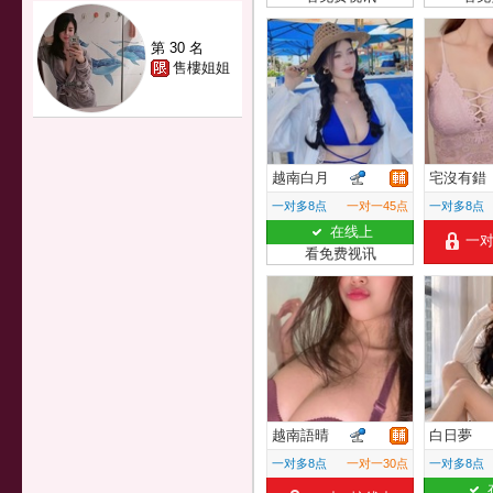
第 30 名
售樓姐姐
越南白月
宅沒有錯
一对多8点
一对一45点
一对多8点
在线上
一
看免费视讯
越南語晴
白日夢
一对多8点
一对一30点
一对多8点