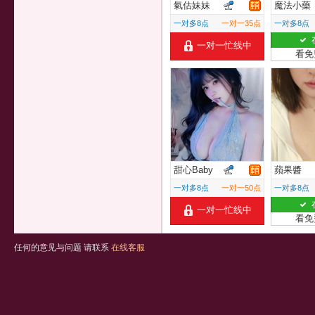
氣估妹妹
魔法小藥
一对多8点
一对一35点
一对多8点
一对一忙线中
看免
甜心Baby
蘋果醬
一对多8点
一对一50点
一对多8点
一对一忙线中
看免
任何的意见与问题 请联系
在线客服