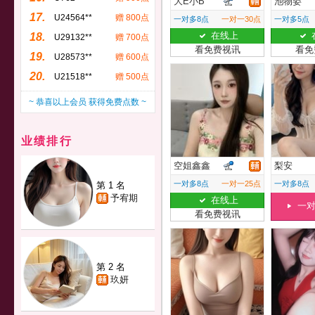
大E小B
池物姿
17.
U24564**
赠 800点
一对多8点
一对一30点
一对多5点
在线上
18.
U29132**
赠 700点
看免费视讯
看免
19.
U28573**
赠 600点
20.
U21518**
赠 500点
~ 恭喜以上会员 获得免费点数 ~
业绩排行
空姐鑫鑫
梨安
一对多8点
一对一25点
一对多8点
第 1 名
予宥期
在线上
一
看免费视讯
第 2 名
玖妍