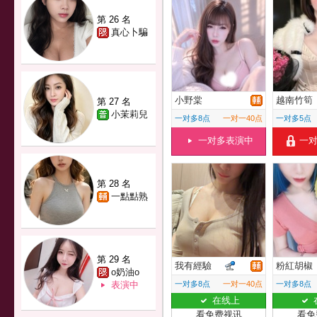
第 26 名
真心卜騙
小野棠
越南竹筍
第 27 名
小茉莉兒
一对多8点
一对一40点
一对多5点
一对多表演中
一
第 28 名
一點點熟
第 29 名
我有經驗
粉紅胡椒
o奶油o
表演中
一对多8点
一对一40点
一对多8点
在线上
看免费视讯
看免