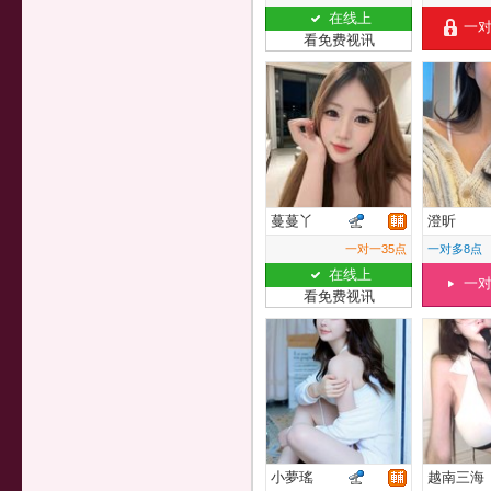
在线上
一
看免费视讯
蔓蔓丫
澄昕
一对一35点
一对多8点
在线上
一
看免费视讯
小夢瑤
越南三海