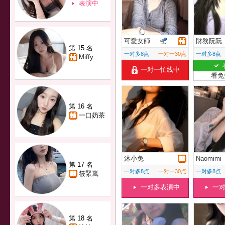
表演中
可愛女師
財務阮阮
第 15 名
一对多8点
一对一30点
一对多8点
Miffy
一对一忙线中
看免
第 16 名
一口奶茶
沐小兔
Naomimi
第 17 名
一对多8点
一对一30点
一对多8点
筱緊嵐
一对多表演中
一
第 18 名