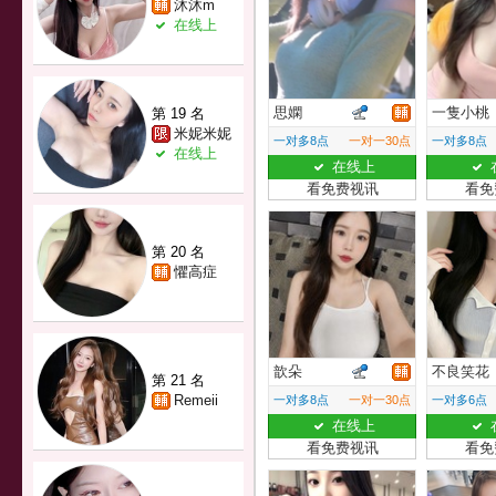
沐沐m
在线上
思嫻
一隻小桃
第 19 名
米妮米妮
一对多8点
一对一30点
一对多8点
在线上
在线上
看免费视讯
看免
第 20 名
懼高症
歆朵
不良笑花
第 21 名
Remeii
一对多8点
一对一30点
一对多6点
在线上
看免费视讯
看免