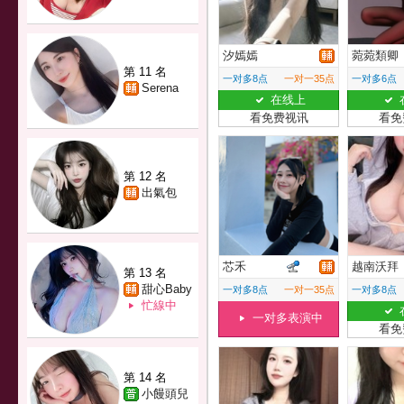
汐嫣嫣
菀菀類卿
第 11 名
一对多8点
一对一35点
一对多6点
Serena
在线上
看免费视讯
看免
第 12 名
出氣包
芯禾
越南沃拜
第 13 名
甜心Baby
一对多8点
一对一35点
一对多8点
忙線中
一对多表演中
看免
第 14 名
小饅頭兒