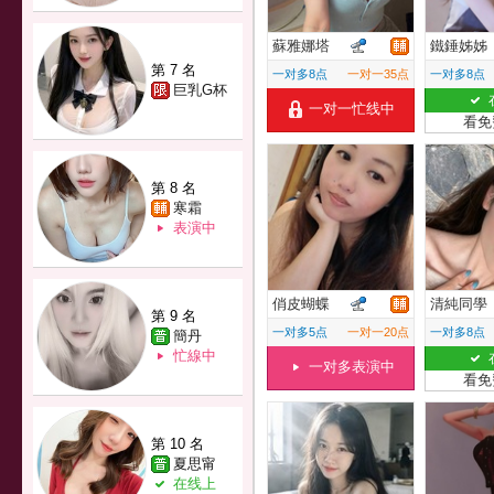
蘇雅娜塔
鐵錘姊姊
第 7 名
一对多8点
一对一35点
一对多8点
巨乳G杯
一对一忙线中
看免
第 8 名
寒霜
表演中
俏皮蝴蝶
清純同學
第 9 名
一对多5点
一对一20点
一对多8点
簡丹
忙線中
一对多表演中
看免
第 10 名
夏思甯
在线上