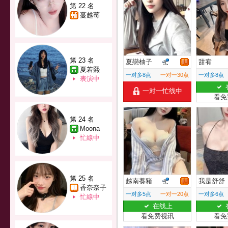
第 22 名
蔓越莓
第 23 名
夏戀柚子
甜宥
夏若熙
一对多8点
一对一30点
一对多8点
表演中
一对一忙线中
看免
第 24 名
Moona
忙線中
第 25 名
越南養豬
我是舒舒
香奈奈子
一对多5点
一对一20点
一对多6点
忙線中
在线上
看免费视讯
看免