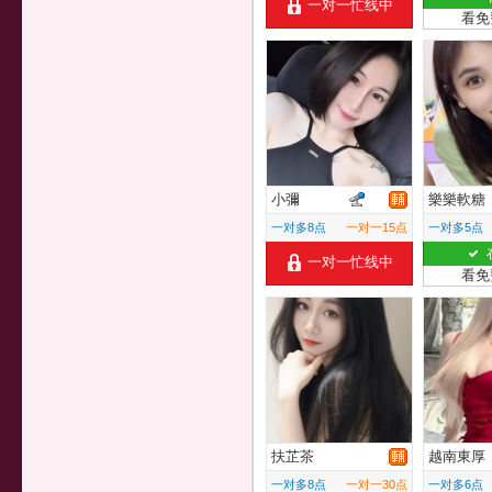
一对一忙线中
看免
小彌
樂樂軟糖
一对多8点
一对一15点
一对多5点
一对一忙线中
看免
扶芷茶
越南東厚
一对多8点
一对一30点
一对多6点