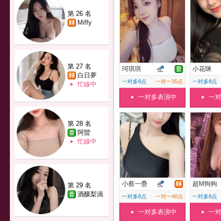
第 26 名
Miffy
第 27 名
珂琪琪
小花咪
白日夢
一对多8点
一对一35点
一对多8点
忙線中
一对多表演中
一
第 28 名
阿蠻
忙線中
小蔡一疊
超M狗狗
第 29 名
酒釀梨渦
一对多8点
一对一40点
一对多8点
一对多表演中
一