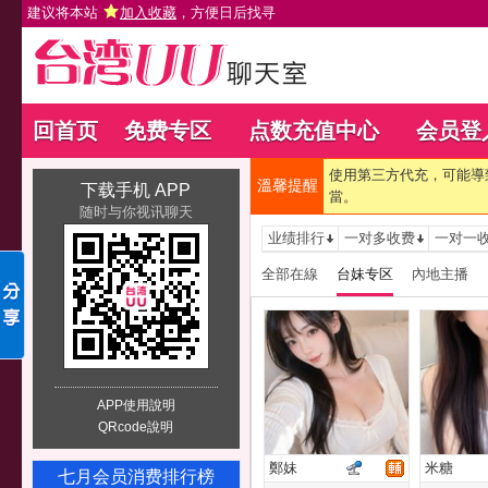
建议将本站
加入收藏
，方便日后找寻
回首页
免费专区
点数充值中心
会员登
使用第三方代充，可能導
溫馨提醒
下载手机 APP
當。
随时与你视讯聊天
业绩排行
一对多收费
一对一
全部在線
台妹专区
內地主播
APP使用說明
QRcode說明
鄭妹
米糖
七月会员消费排行榜