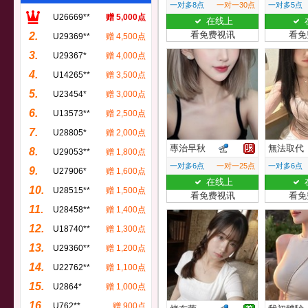
一对多8点
一对一30点
一对多5点
U26669**
赠 5,000点
在线上
看免费视讯
看免
2.
U29369**
赠 4,500点
3.
U29367*
赠 4,000点
4.
U14265**
赠 3,500点
5.
U23454*
赠 3,000点
6.
U13573**
赠 2,500点
7.
U28805*
赠 2,000点
專治早秋
無法取代
8.
U29053**
赠 1,800点
一对多6点
一对一25点
一对多6点
9.
U27906*
赠 1,600点
在线上
10.
U28515**
赠 1,500点
看免费视讯
看免
11.
U28458**
赠 1,400点
12.
U18740**
赠 1,300点
13.
U29360**
赠 1,200点
14.
U22762**
赠 1,100点
15.
U2864*
赠 1,000点
16.
U762**
赠 900点