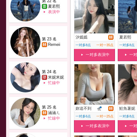
第 22 名
夏若熙
表演中
汐嫣嫣
夏若熙
第 23 名
Remeii
一对多8点
一对一35点
一对多8点
一对多表演中
一
第 24 名
米妮米妮
忙線中
第 25 名
妳追不到
鮭魚薯妮
涵涵ㄦ
一对多6点
一对一25点
一对多8点
忙線中
一对多表演中
一