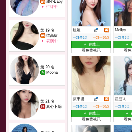
甜心Baby
忙線中
妲妲
Mollyy
第 19 名
懼高症
一对多8点
一对一30点
一对多8点
表演中
在线上
看免费视讯
看免
第 20 名
Moona
蘋果醬
星莛ㄦ
第 21 名
真心卜騙
一对多8点
一对一30点
一对多5点
在线上
看免费视讯
看免