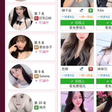
獅子金
Kibo
第 7 名
一对多8点
一对一35点
一对多8点
巨乳G杯
忙線中
在线上
看免费视讯
看免
第 8 名
香奈奈子
忙線中
悠糖
綝綝兒
第 9 名
一对多5点
一对一20点
一对多8点
Serena
忙線中
在线上
看免费视讯
看免
第 10 名
簡丹