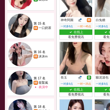
神奇阿圓
白兔糖
第 15 名
一对多8点
一对一45点
一对多6点
一口奶茶
在线上
看免费视讯
看免
第 16 名
沐沐m
長玉
騷泥湯包
第 17 名
筱緊嵐
一对多6点
一对一25点
一对多8点
表演中
在线上
看免费视讯
看免
第 18 名