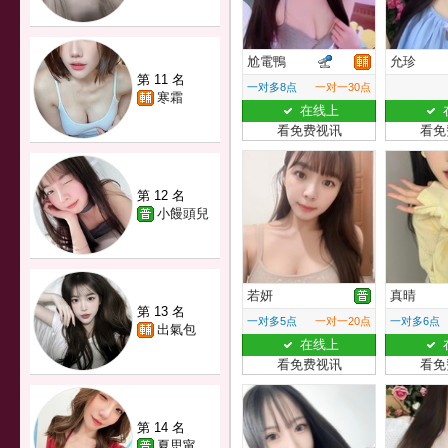
尬電鴨
允珍
第 11 名
一对多8点
一对一30点
寒霜
在线上
看免费视讯
看免
第 12 名
小饅頭兒
若妍
真晴
第 13 名
一对多5点
一对一20点
一对多6点
出氣包
在线上
看免费视讯
看免
第 14 名
夏思甯