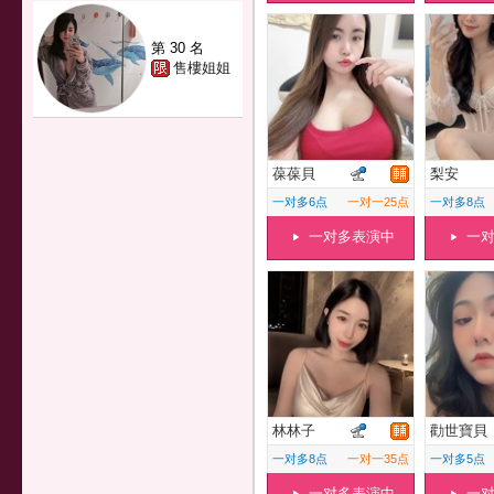
第 30 名
售樓姐姐
葆葆貝
梨安
一对多6点
一对一25点
一对多8点
一对多表演中
一
林林子
勸世寶貝
一对多8点
一对一35点
一对多5点
一对多表演中
一