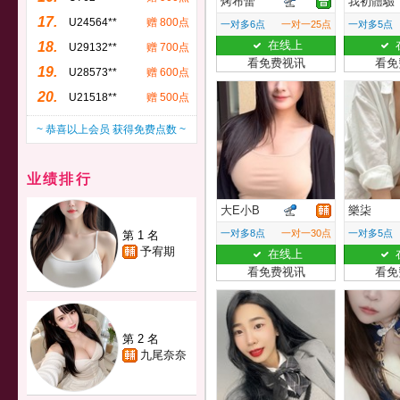
烤布蕾
我初體驗
17.
U24564**
赠 800点
一对多6点
一对一25点
一对多5点
在线上
18.
U29132**
赠 700点
看免费视讯
看免
19.
U28573**
赠 600点
20.
U21518**
赠 500点
~ 恭喜以上会员 获得免费点数 ~
业绩排行
大E小B
樂柒
一对多8点
一对一30点
一对多5点
第 1 名
予宥期
在线上
看免费视讯
看免
第 2 名
九尾奈奈