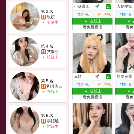
小葵寶ㄦ
大奶夢寐
第 3 名
一对多8点
一对一30点
一对多6点
玖妍
在线上
表演中
看免费视讯
看免
第 4 名
艾媛熙
忙線中
瓦娃
想要充電
第 5 名
一对多8点
一对一30点
一对多8点
剛升大三
在线上
在线上
看免费视讯
看免
第 6 名
零距離
忙線中