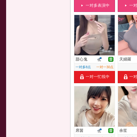
一对多表演中
一
甜心鬼
天婦羅
一对多8点
一对一30点
一对一忙线中
一
席茵
余笙